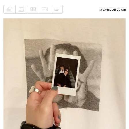
ai-myon.com