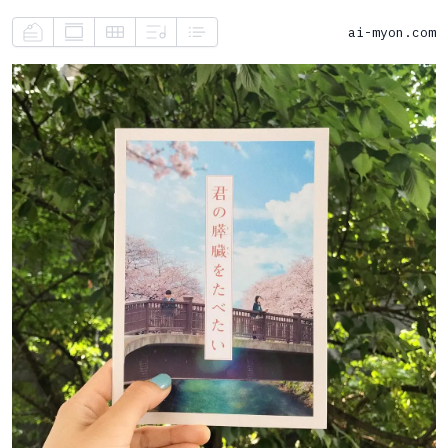
ai-myon.com