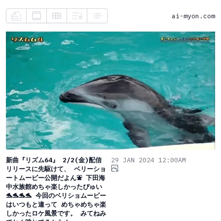
ai-myon.com
新曲『リズム64』 2/2(金)配信
29 JAN 2024 12:00AM
リリースに先駆けて、 ベリーショ
ートムービー公開だよん⛲️ 下田海
中水族館めちゃ楽しかったぴゅい
🐬🐬🐬🐬 今回のベリショムービー
はいつもと違って めちゃめちゃ楽
しかったロケ風景です。 みてねみ