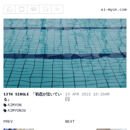
ai-myon.com
13TH SINGLE 「初恋が泣いてい
19 APR 2022 10:20AM
る」
AIMYON
AIMYON36
PREV
NEXT