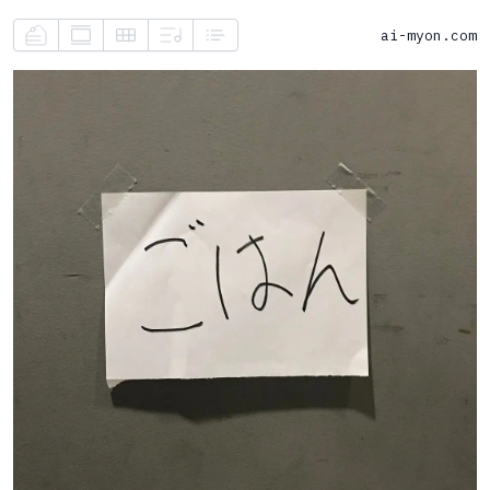
ai-myon.com